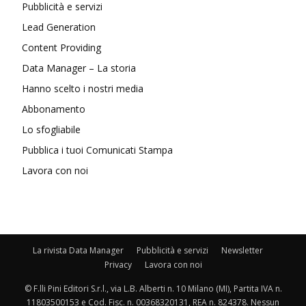
Pubblicità e servizi
Lead Generation
Content Providing
Data Manager – La storia
Hanno scelto i nostri media
Abbonamento
Lo sfogliabile
Pubblica i tuoi Comunicati Stampa
Lavora con noi
La rivista Data Manager
Pubblicità e servizi
Newsletter
Privacy
Lavora con noi
© F.lli Pini Editori S.r.l., via L.B. Alberti n. 10 Milano (MI), Partita IVA n.
11803500153 e Cod. Fisc. n. 00368320131, REA n. 824378. Nessun