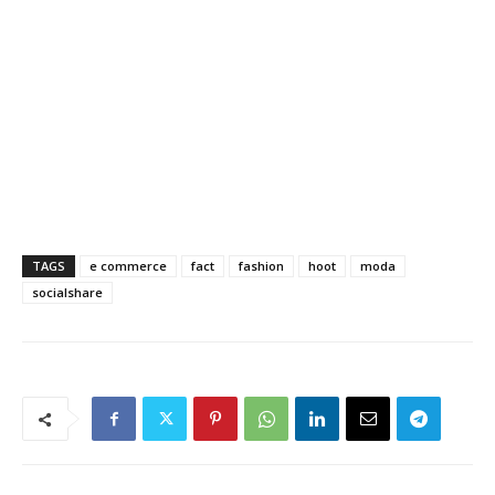
TAGS
e commerce
fact
fashion
hoot
moda
socialshare