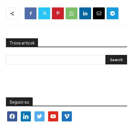
Trova articoli
Seguici su
facebook
linkedin
twitter
youtube
vimeo