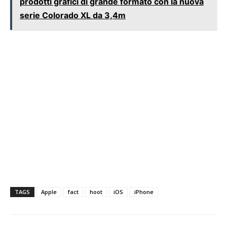
prodotti grafici di grande formato con la nuova
serie Colorado XL da 3,4m
TAGS
Apple
fact
hoot
iOS
iPhone