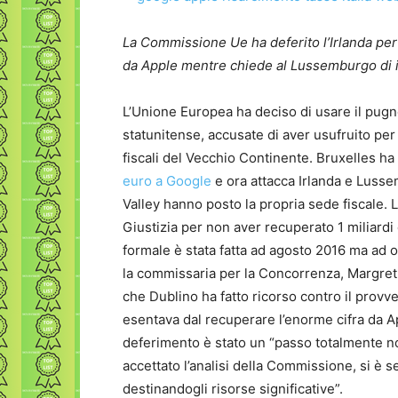
La Commissione Ue ha deferito l’Irlanda per
da Apple mentre chiede al Lussemburgo di i
L’Unione Europea ha deciso di usare il pugno
statunitense, accusate di aver usufruito per
fiscali del Vecchio Continente. Bruxelles h
euro a Google
e ora attacca Irlanda e Lusse
Valley hanno posto la propria sede fiscale. 
Giustizia per non aver recuperato 1 miliardi d
formale è stata fatta ad agosto 2016 ma ad o
la commissaria per la Concorrenza, Margret
che Dublino ha fatto ricorso contro il provv
esentava dal recuperare l’enorme cifra da Ap
deferimento è stato un “passo totalmente n
accettato l’analisi della Commissione, si è
destinandogli risorse significative”.