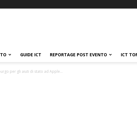
ATO
GUIDE ICT
REPORTAGE POST EVENTO
ICT TO
rgo per gli aiuti di stato ad Apple...