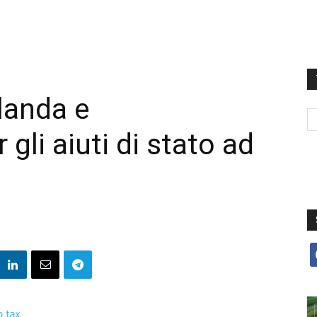
rlanda e
li aiuti di stato ad
f