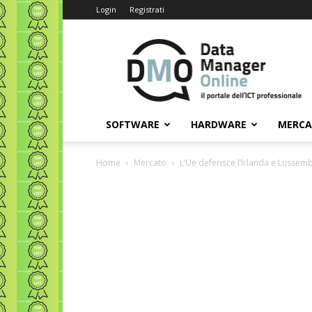
Login
Registrati
Data
Manager
Online
SOFTWARE
HARDWARE
MERC
Home
Mercato
L’Ue deferisce l’Irlanda e Lussembu