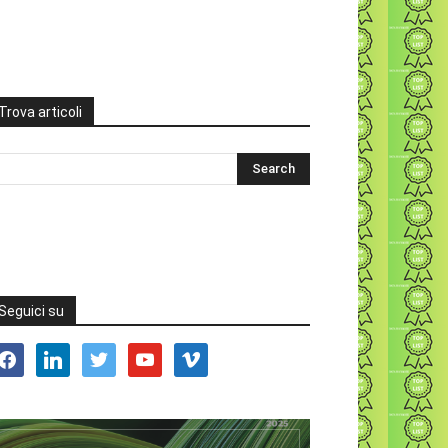
Trova articoli
Seguici su
acebook
linkedin
twitter
youtube
vimeo