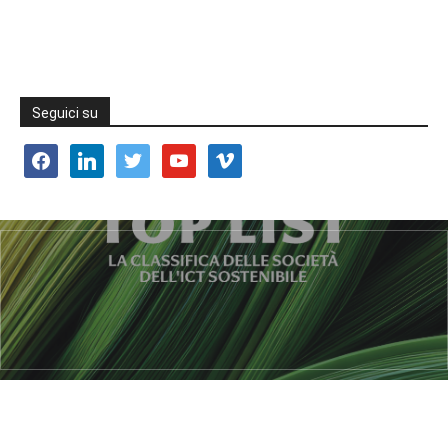
Seguici su
facebook
linkedin
twitter
youtube
vimeo