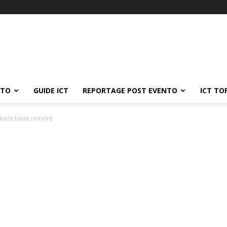
ATO
GUIDE ICT
REPORTAGE POST EVENTO
ICT TO
senza tante remore