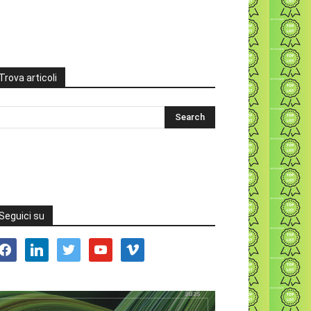
Trova articoli
Seguici su
acebook
linkedin
twitter
youtube
vimeo