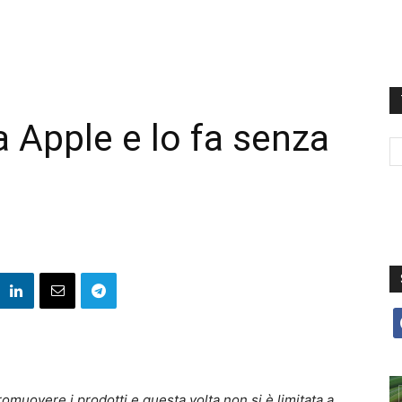
Apple e lo fa senza
f
muovere i prodotti e questa volta non si è limitata a