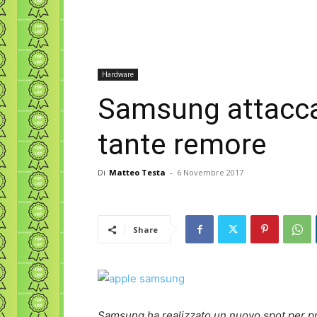
Hardware
Samsung attacca 
tante remore
Di
Matteo Testa
-
6 Novembre 2017
Share
Samsung ha realizzato un nuovo spot per pro