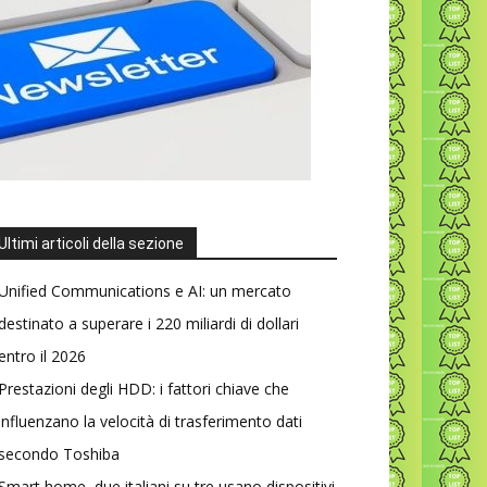
Ultimi articoli della sezione
Unified Communications e AI: un mercato
destinato a superare i 220 miliardi di dollari
entro il 2026
Prestazioni degli HDD: i fattori chiave che
influenzano la velocità di trasferimento dati
secondo Toshiba
Smart home, due italiani su tre usano dispositivi