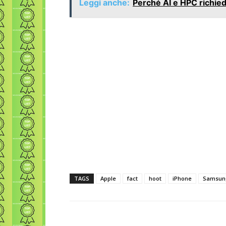
Leggi anche:
Perché AI e HPC richie
TAGS
Apple
fact
hoot
iPhone
Samsun