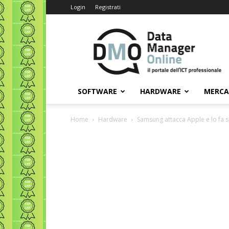
Login
Registrati
Data
Manager
Online
SOFTWARE
HARDWARE
MERC
Home
Hardware
Samsung attacca Apple e lo fa 