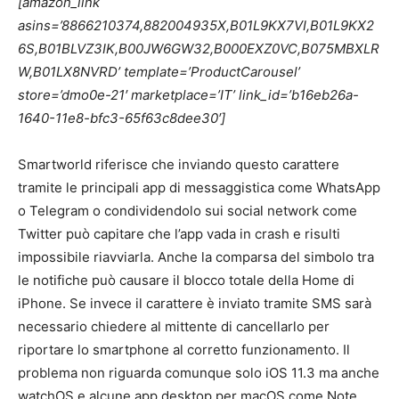
[amazon_link
asins=’8866210374,882004935X,B01L9KX7VI,B01L9KX2
6S,B01BLVZ3IK,B00JW6GW32,B000EXZ0VC,B075MBXLR
W,B01LX8NVRD’ template=’ProductCarousel’
store=’dmo0e-21′ marketplace=’IT’ link_id=’b16eb26a-
1640-11e8-bfc3-65f63c8dee30′]
Smartworld riferisce che inviando questo carattere
tramite le principali app di messaggistica come WhatsApp
o Telegram o condividendolo sui social network come
Twitter può capitare che l’app vada in crash e risulti
impossibile riavviarla. Anche la comparsa del simbolo tra
le notifiche può causare il blocco totale della Home di
iPhone. Se invece il carattere è inviato tramite SMS sarà
necessario chiedere al mittente di cancellarlo per
riportare lo smartphone al corretto funzionamento. Il
problema non riguarda comunque solo iOS 11.3 ma anche
watchOS e alcune app desktop per macOS come Note,