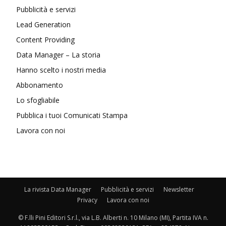
Pubblicità e servizi
Lead Generation
Content Providing
Data Manager – La storia
Hanno scelto i nostri media
Abbonamento
Lo sfogliabile
Pubblica i tuoi Comunicati Stampa
Lavora con noi
La rivista Data Manager
Pubblicità e servizi
Newsletter
Privacy
Lavora con noi
© F.lli Pini Editori S.r.l., via L.B. Alberti n. 10 Milano (MI), Partita IVA n.