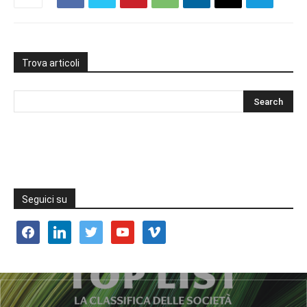
Trova articoli
Seguici su
facebook
linkedin
twitter
youtube
vimeo