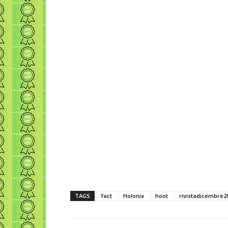
TAGS
fact
Holonix
hoot
rivistadicembre2