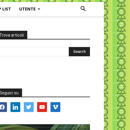
P LIST
UTENTE
Trova articoli
Seguici su
acebook
linkedin
twitter
youtube
vimeo