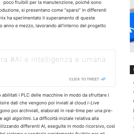
poco fruibili per la manutenzione, poiché sono
oduzione, si presentano come “sparsi” in differenti
nix ha sperimentato il superamento di queste
imo anno e mezzo, lavorando all’interno del progetto
tra #AI e intelligenza e umana
CLICK TO TWEET
abilitati i PLC delle macchine in modo da sfruttare i
isire dati che vengono poi inviati al cloud
i-Live
ngono poi archiviati, elaborati in real-time per una pre-
 agli algoritmi. La difficoltà iniziale relativa alla
tilizzando differenti AI, eseguite in modo ricorsivo, così
l sistema e renderlo rapidamente fruibile per gli