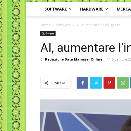
SOFTWARE
HARDWARE
MERC
Home
Software
AI, aumentare l’intelligenza
Software
AI, aumentare l’i
Di
Redazione Data Manager Online
-
11 Dicembre 2
Share