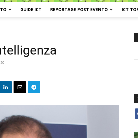
ATO
GUIDE ICT
REPORTAGE POST EVENTO
ICT TO
ntelligenza
020
f