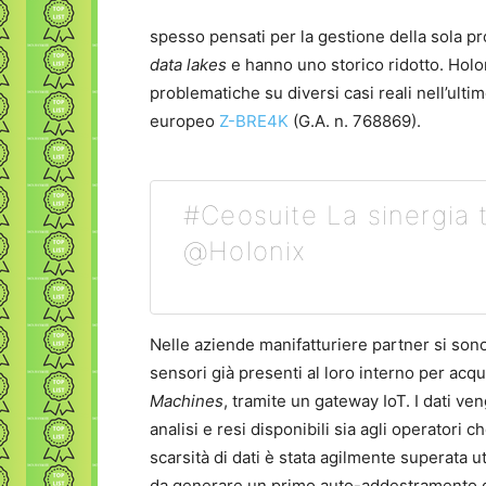
spesso pensati per la gestione della sola pr
data lakes
e hanno uno storico ridotto. Holo
problematiche su diversi casi reali nell’ult
europeo
Z-BRE4K
(G.A. n. 768869).
#Ceosuite La sinergia 
@Holonix
Nelle aziende manifatturiere partner si sono 
sensori già presenti al loro interno per acqu
Machines
, tramite un gateway IoT. I dati ve
analisi e resi disponibili sia agli operatori che
scarsità di dati è stata agilmente superata u
da generare un primo auto-addestramento de