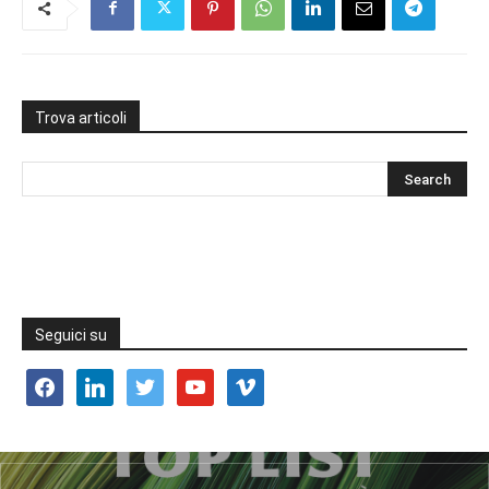
Trova articoli
Seguici su
facebook
linkedin
twitter
youtube
vimeo