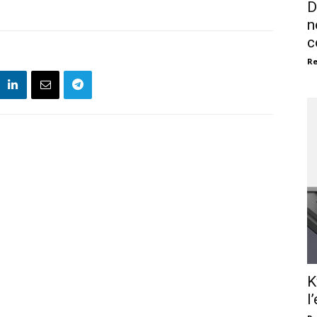
D
n
c
Re
K
l