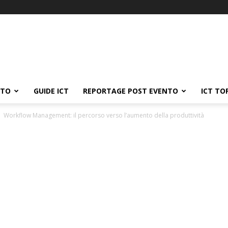
ATO
GUIDE ICT
REPORTAGE POST EVENTO
ICT TO
Workflow Management: il percorso verso l’aumento della produttività