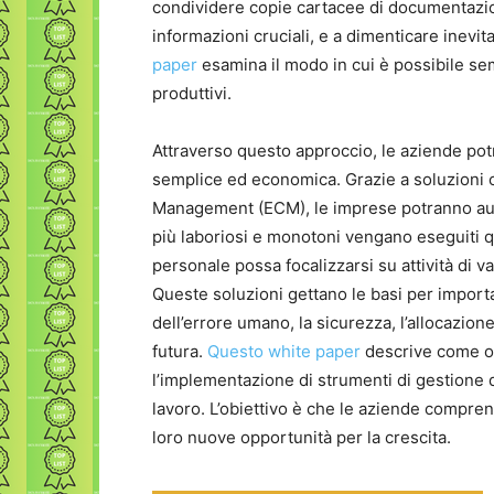
condividere copie cartacee di documentazio
informazioni cruciali, e a dimenticare inevi
paper
esamina il modo in cui è possibile sempl
produttivi.
Attraverso questo approccio, le aziende po
semplice ed economica. Grazie a soluzioni 
Management (ECM), le imprese potranno autom
più laboriosi e monotoni vengano eseguiti q
personale possa focalizzarsi su attività di v
Queste soluzioni gettano le basi per importa
dell’errore umano, la sicurezza, l’allocazion
futura.
Questo white paper
descrive come ot
l’implementazione di strumenti di gestione
lavoro. L’obiettivo è che le aziende compre
loro nuove opportunità per la crescita.