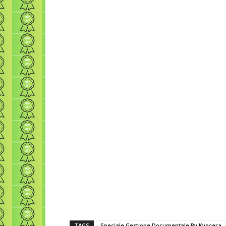
TAGS
Speciale Gestione Documentale By Kyocera