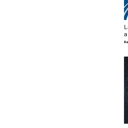
L
a
Re