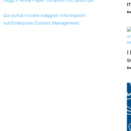
Leggi il White Paper completo cliccando qui
m
Re
Qui potrai trovare maggiori informazioni
sull’Enterprise Content Management
I
s
Re