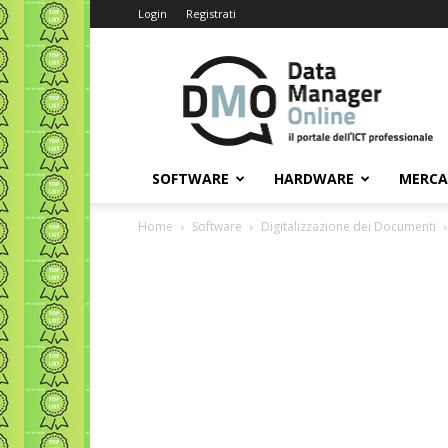
Login
Registrati
Data
Manager
Online
SOFTWARE
HARDWARE
MERC
Home
Software
Digitalizzazione dei Documenti