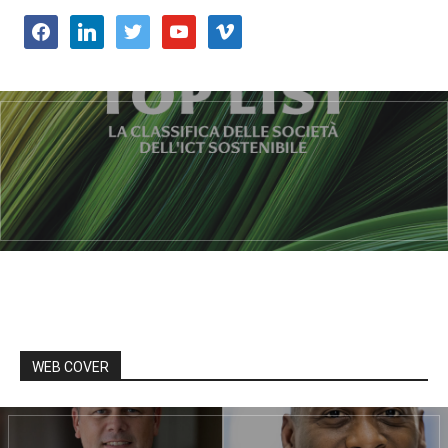
facebook
linkedin
twitter
youtube
vimeo
WEB COVER