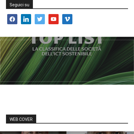
Seguici su
facebook
linkedin
twitter
youtube
vimeo
WEB COVER