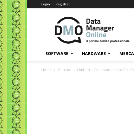
Login
Registrati
Data
Manager
Online
SOFTWARE
HARDWARE
MERC
Home
Mercato
Umberto Giolito nominato Chief 