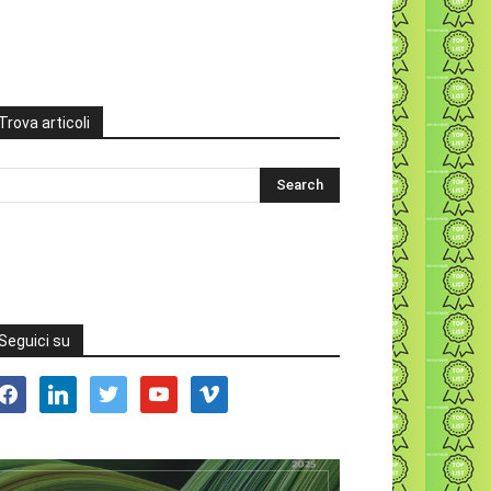
Trova articoli
Seguici su
acebook
linkedin
twitter
youtube
vimeo