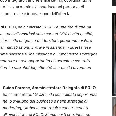
 modo integrato vendite e marketing, coordinando le
iente. La sua nomina si inserisce nel percorso di
 commerciale e innovazione dell’offerta.
r di EOLO
, ha dichiarato:
“EOLO è una realtà che ha
 specializzandosi sulla connettività di alta qualità,
ione alle esigenze dei territori, generando valore
mministrazioni. Entrare in azienda in questa fase
 prima persona a una missione di importanza strategica
o è generare nuove opportunità di mercato e costruire
ienti e stakeholder, affinché la crescita diventi un
Guido Garrone, Amministratore Delegato di EOLO,
ha commentato: “
Grazie alla consolidata esperienza
nello sviluppo del business e nella strategia di
marketing, Umberto contribuirà concretamente
all’evoluzione di EOLO. Siamo certi che, insieme,