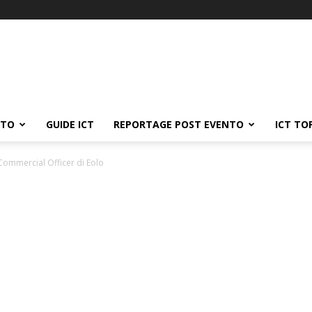
ATO
GUIDE ICT
REPORTAGE POST EVENTO
ICT TO
Commercial Officer di Eolo