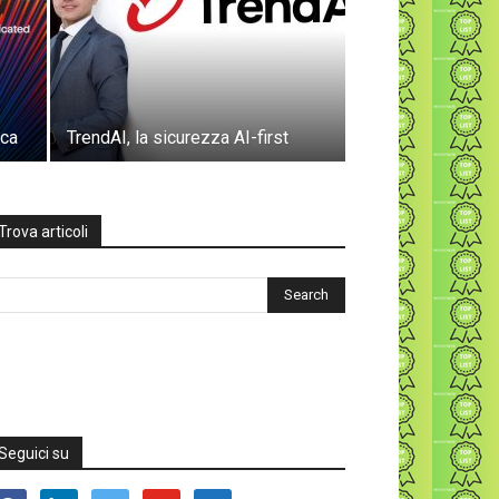
ica
TrendAI, la sicurezza AI-first
Trova articoli
Seguici su