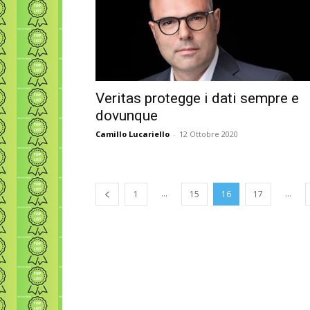
Veritas protegge i dati sempre e
dovunque
Camillo Lucariello
-
12 Ottobre 2020
...
...
1
15
16
17