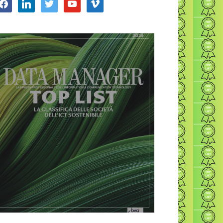
acebook
linkedin
twitter
youtube
vimeo