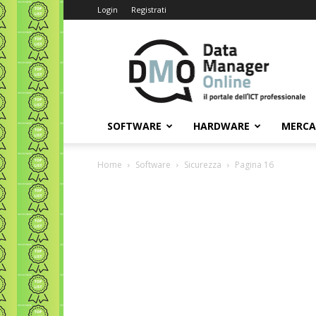
Login
Registrati
Data
Manager
Online
SOFTWARE
HARDWARE
MERC
Home
Software
Sicurezza
Pagina 16