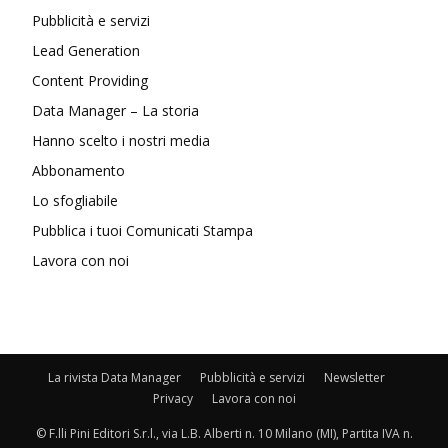
Pubblicità e servizi
Lead Generation
Content Providing
Data Manager – La storia
Hanno scelto i nostri media
Abbonamento
Lo sfogliabile
Pubblica i tuoi Comunicati Stampa
Lavora con noi
La rivista Data Manager
Pubblicità e servizi
Newsletter
Privacy
Lavora con noi
© F.lli Pini Editori S.r.l., via L.B. Alberti n. 10 Milano (MI), Partita IVA n.