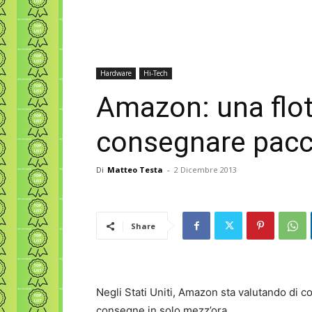
Hardware
Hi-Tech
Amazon: una flot
consegnare pacch
Di
Matteo Testa
-
2 Dicembre 2013
Share
Negli Stati Uniti, Amazon sta valutando di co
consegne in solo mezz’ora