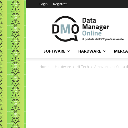
Login
Registrati
Data
Manager
Online
SOFTWARE
HARDWARE
MERC
Home
Hardware
Hi-Tech
Amazon: una flotta d