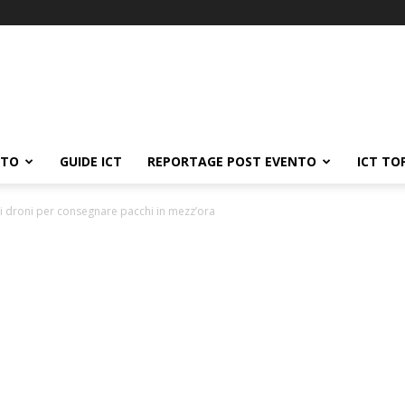
ATO
GUIDE ICT
REPORTAGE POST EVENTO
ICT TO
i droni per consegnare pacchi in mezz’ora