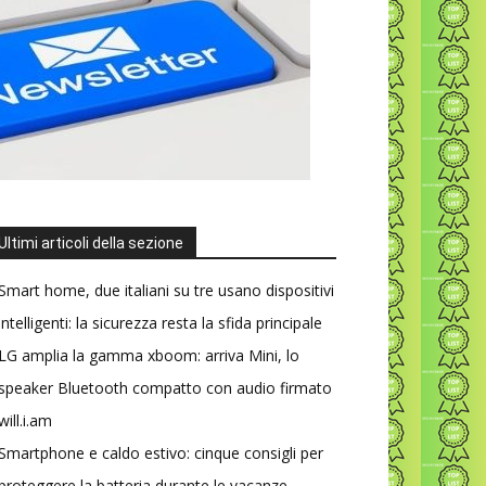
Ultimi articoli della sezione
Smart home, due italiani su tre usano dispositivi
intelligenti: la sicurezza resta la sfida principale
LG amplia la gamma xboom: arriva Mini, lo
speaker Bluetooth compatto con audio firmato
will.i.am
Smartphone e caldo estivo: cinque consigli per
proteggere la batteria durante le vacanze