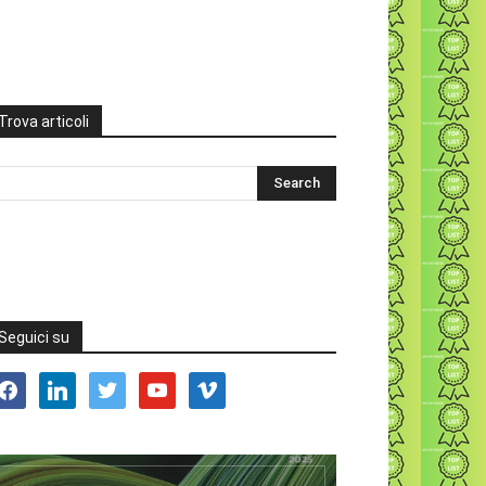
Trova articoli
Seguici su
acebook
linkedin
twitter
youtube
vimeo