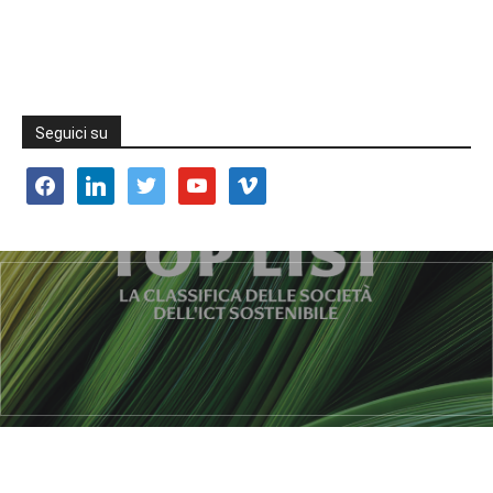
Seguici su
facebook
linkedin
twitter
youtube
vimeo