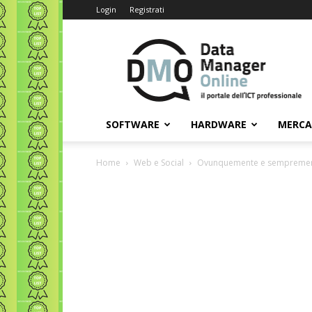
Login
Registrati
Data
Manager
Online
SOFTWARE
HARDWARE
MERC
Home
Web e Social
Ovunquemente e sempremen