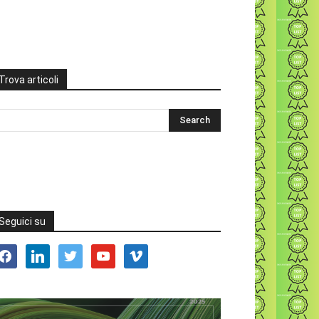
Trova articoli
Seguici su
acebook
linkedin
twitter
youtube
vimeo