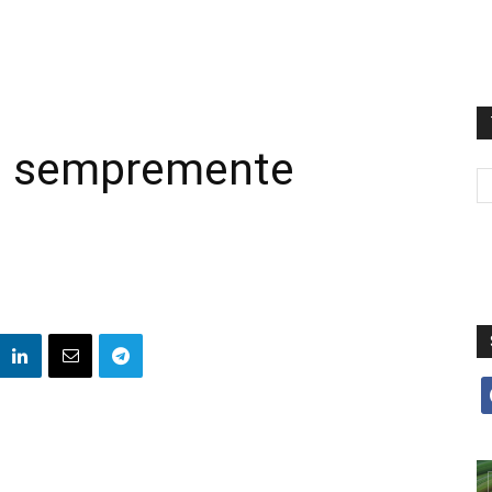
e sempremente
f