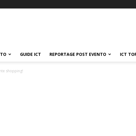
ATO
GUIDE ICT
REPORTAGE POST EVENTO
ICT TO
te shopping!