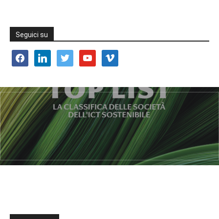
Seguici su
facebook
linkedin
twitter
youtube
vimeo