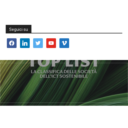
Seguici su
facebook
linkedin
twitter
youtube
vimeo