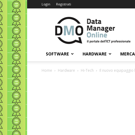
Login
Registrati
Data
Manager
Online
SOFTWARE
HARDWARE
MERC
Home
Hardware
Hi-Tech
Il nuovo equipaggio h