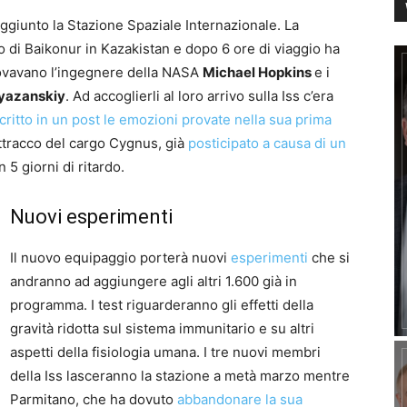
iunto la Stazione Spaziale Internazionale. La
 di Baikonur in Kazakistan e dopo 6 ore di viaggio ha
rovavano l’ingegnere della NASA
Michael Hopkins
e i
yazanskiy
. Ad accoglierli al loro arrivo sulla Iss c’era
critto in un post le emozioni provate nella sua prima
’attracco del cargo Cygnus, già
posticipato a causa di un
 5 giorni di ritardo.
Nuovi esperimenti
Il nuovo equipaggio porterà nuovi
esperimenti
che si
andranno ad aggiungere agli altri 1.600 già in
programma. I test riguarderanno gli effetti della
gravità ridotta sul sistema immunitario e su altri
aspetti della fisiologia umana. I tre nuovi membri
della Iss lasceranno la stazione a metà marzo mentre
Parmitano, che ha dovuto
abbandonare la sua