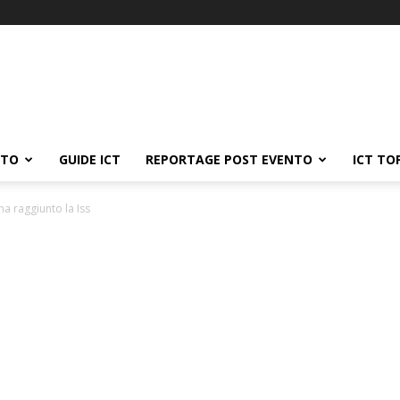
ATO
GUIDE ICT
REPORTAGE POST EVENTO
ICT TO
a raggiunto la Iss