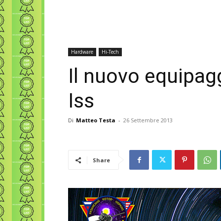
Hardware
Hi-Tech
Il nuovo equipag
Iss
Di
Matteo Testa
-
26 Settembre 2013
Share