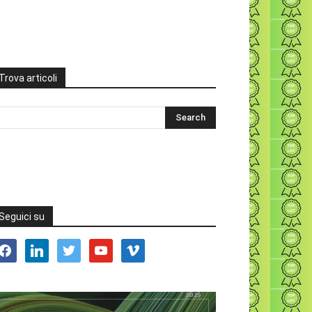
Trova articoli
Seguici su
acebook
linkedin
twitter
youtube
vimeo