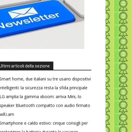
Ultimi articoli della sezione
Smart home, due italiani su tre usano dispositivi
intelligenti: la sicurezza resta la sfida principale
LG amplia la gamma xboom: arriva Mini, lo
speaker Bluetooth compatto con audio firmato
will.i.am
Smartphone e caldo estivo: cinque consigli per
proteggere la batteria durante le vacanze