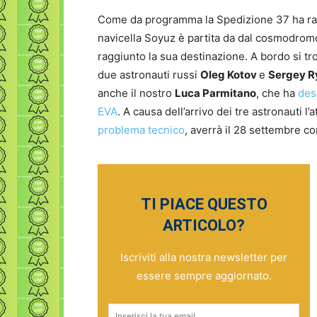
Come da programma la Spedizione 37 ha ragg
navicella Soyuz è partita da dal cosmodromo
raggiunto la sua destinazione. A bordo si t
due astronauti russi
Oleg Kotov
e
Sergey R
anche il nostro
Luca Parmitano
, che ha
des
EVA
. A causa dell’arrivo dei tre astronauti l
problema tecnico
, averrà il 28 settembre con
TI PIACE QUESTO
ARTICOLO?
Iscriviti alla nostra newsletter per
essere sempre aggiornato.