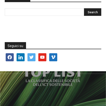
Seguici su
facebook
linkedin
twitter
youtube
vimeo