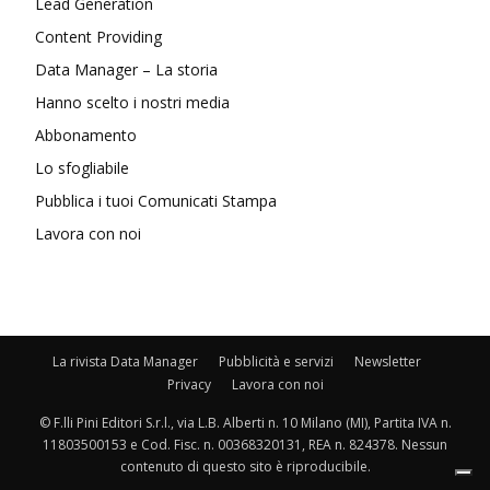
Lead Generation
Content Providing
Data Manager – La storia
Hanno scelto i nostri media
Abbonamento
Lo sfogliabile
Pubblica i tuoi Comunicati Stampa
Lavora con noi
La rivista Data Manager
Pubblicità e servizi
Newsletter
Privacy
Lavora con noi
© F.lli Pini Editori S.r.l., via L.B. Alberti n. 10 Milano (MI), Partita IVA n.
11803500153 e Cod. Fisc. n. 00368320131, REA n. 824378. Nessun
contenuto di questo sito è riproducibile.