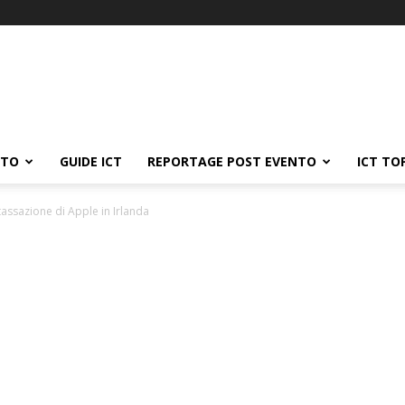
ATO
GUIDE ICT
REPORTAGE POST EVENTO
ICT TO
assazione di Apple in Irlanda