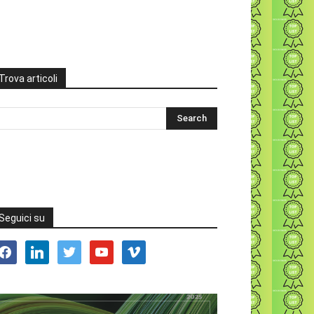
Trova articoli
Seguici su
acebook
linkedin
twitter
youtube
vimeo