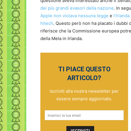
questione aveva interessato anche il Senato
dei più grandi evasori della nazione
. In seg
Apple non violava nessuna legge
e
l’Irland
hitech
. Questo però non ha placato i dubbi d
riferisce che la Commissione europea potreb
della Mela in Irlanda.
TI PIACE QUESTO
ARTICOLO?
Iscriviti alla nostra newsletter per
essere sempre aggiornato.