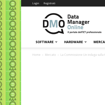
Login
Registrati
Data
Manager
Online
SOFTWARE
HARDWARE
MERC
Home
Mercato
La Commissione Ue indaga sulla t