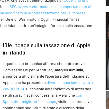
 USA, che aveva definito l’azienda di
Cupertino uno
uito
la SEC aveva confermato che il comportamento di
a ha modificato la propria tassazione per le imprese
ell’Ue e di Washington. Oggi il Financial Times
be infatti aprire un’indagine formale sulla tassazione
L’Ue indaga sulla tassazione di Apple
in Irlanda
Il quotidiano britannico afferma che entro breve, il
Comissario Ue per l’Antitrust,
Joaquin Almunia
,
annuncerà ufficialmente l’apertura dell’indagine su
Apple, che ha presentato
diverse importanti novità al
WWDC 2014
. L’inchiesta avrà l’obiettivo di accertare
se gli sgravi fiscali concessi alla Mela, che
con
Spotsetter migliorerà le mappe
, vìolino la normativa
continentale sugli aiuti di stato a discapito della