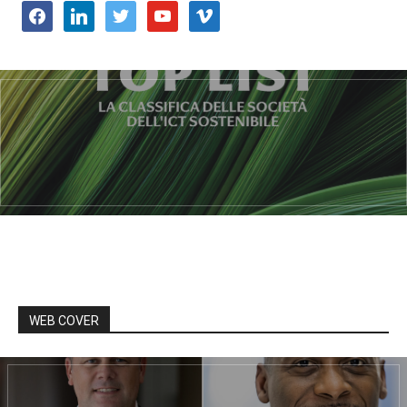
facebook
linkedin
twitter
youtube
vimeo
WEB COVER