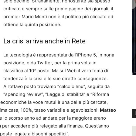
solo decimo. Stranamente, nonostante sia spesso
criticato e sempre sulle prime pagine dei giornali, il
premier Mario Monti non è il politico più cliccato ed
ottiene la quinta posizione.
La crisi arriva anche in Rete
La tecnologia è rappresentata dall’iPhone 5, in nona
posizione, e da Twitter, per la prima volta in
classifica al 10^ posto. Ma sul Web il vero tema di
tendenza è la crisi e le sue dirette conseguenze.
All’ottavo posto troviamo “calcolo Imu”, seguita da
“spending review”, “Legge di stabilità” e “Riforma
à economiche la voce mutui è una delle più cercate,
rima casa, 100%, tasso variabile e agevolazioni.
Matteo
he lo scorso anno ad andare per la maggiore erano
 per accadere più relegato alla finanza. Quest’anno
poste legate a bisogni specifici”.