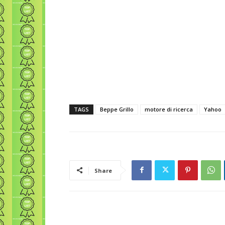
TAGS
Beppe Grillo
motore di ricerca
Yahoo
Share