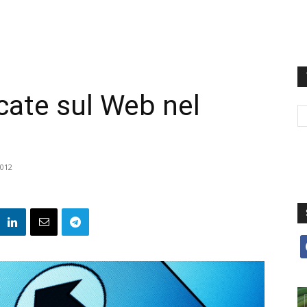
rcate sul Web nel
012
f