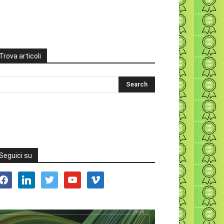
Trova articoli
Seguici su
acebook
linkedin
twitter
youtube
vimeo