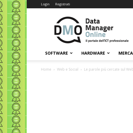
Login
Registrati
Data
Manager
Online
SOFTWARE
HARDWARE
MERC
Home
Web e Social
Le parole più cercate sul We