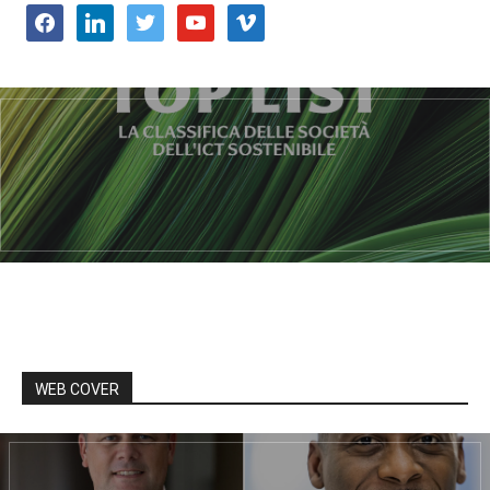
facebook
linkedin
twitter
youtube
vimeo
WEB COVER