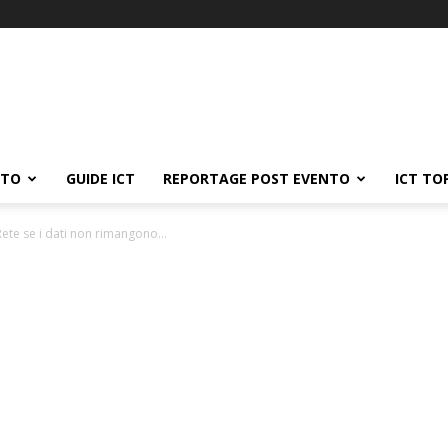
ATO
GUIDE ICT
REPORTAGE POST EVENTO
ICT TO
Rete se i dati non rimangono...