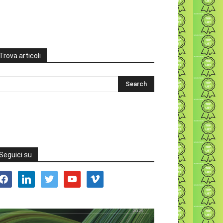
Trova articoli
Seguici su
acebook
linkedin
twitter
youtube
vimeo