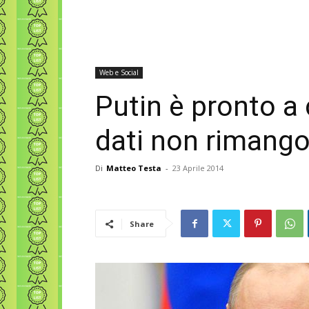
Web e Social
Putin è pronto a 
dati non rimango
Di
Matteo Testa
-
23 Aprile 2014
Share