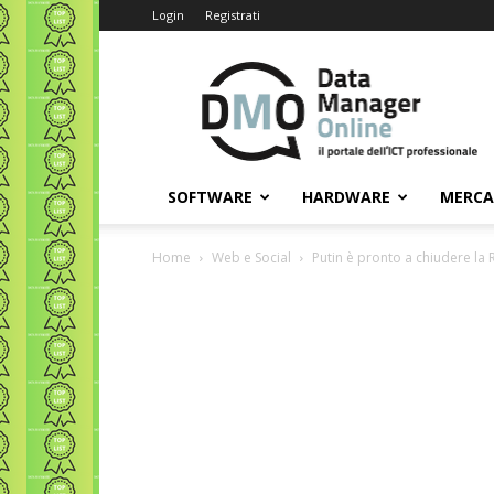
Login
Registrati
Data
Manager
Online
SOFTWARE
HARDWARE
MERC
Home
Web e Social
Putin è pronto a chiudere la 