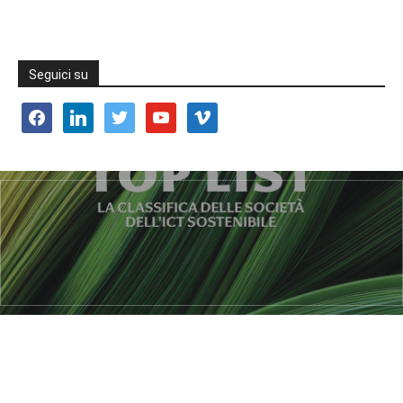
Seguici su
facebook
linkedin
twitter
youtube
vimeo