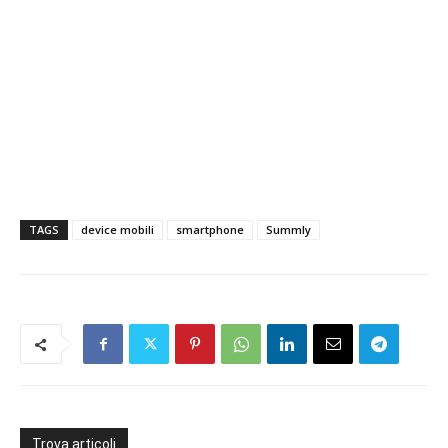
TAGS
device mobili
smartphone
Summly
Trova articoli