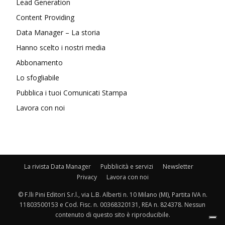
Lead Generation
Content Providing
Data Manager – La storia
Hanno scelto i nostri media
Abbonamento
Lo sfogliabile
Pubblica i tuoi Comunicati Stampa
Lavora con noi
La rivista Data Manager
Pubblicità e servizi
Newsletter
Privacy
Lavora con noi
© F.lli Pini Editori S.r.l., via L.B. Alberti n. 10 Milano (MI), Partita IVA n.
11803500153 e Cod. Fisc. n. 00368320131, REA n. 824378. Nessun
contenuto di questo sito è riproducibile.