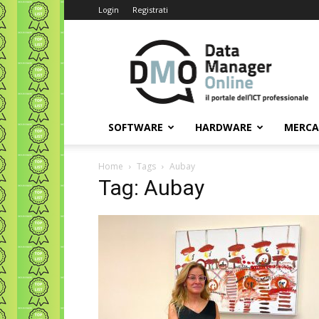
Login
Registrati
Data
Manager
Online
SOFTWARE
HARDWARE
MERC
Home
Tags
Aubay
Tag: Aubay