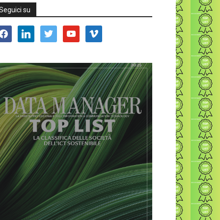
Seguici su
acebook
linkedin
twitter
youtube
vimeo