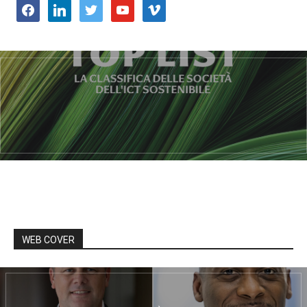
facebook
linkedin
twitter
youtube
vimeo
WEB COVER