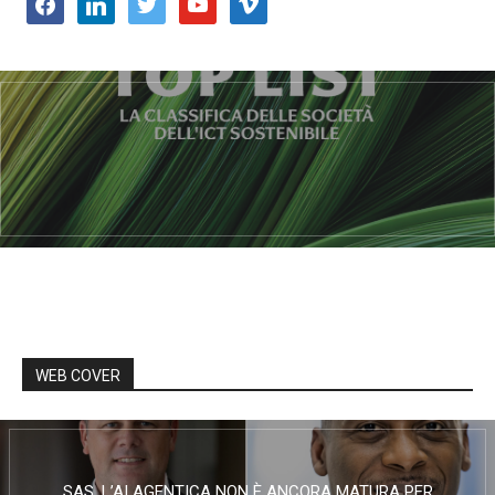
facebook
linkedin
twitter
youtube
vimeo
WEB COVER
SAS, L’AI AGENTICA NON È ANCORA MATURA PER