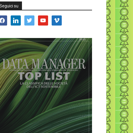
Seguici su
acebook
linkedin
twitter
youtube
vimeo