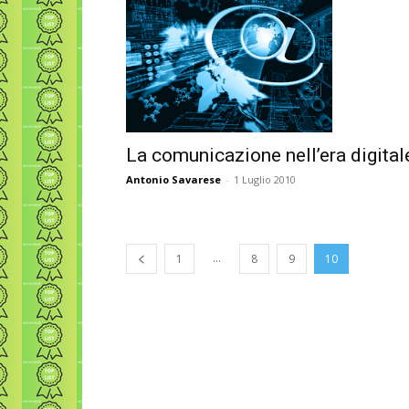
La comunicazione nell’era digital
Antonio Savarese
-
1 Luglio 2010
...
1
8
9
10