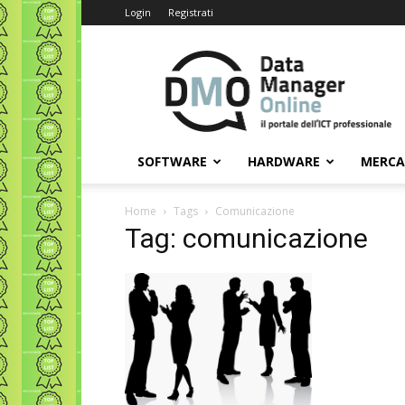
Login
Registrati
Data
Manager
Online
SOFTWARE
HARDWARE
MERC
Home
Tags
Comunicazione
Tag: comunicazione