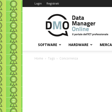
Login
Registrati
Data
Manager
Online
SOFTWARE
HARDWARE
MERC
Home
Tags
Concorrenza