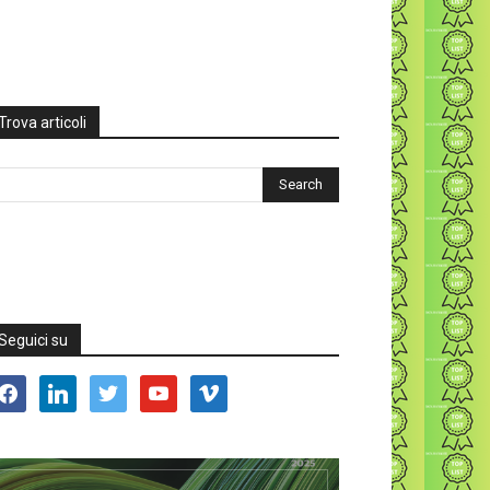
Trova articoli
Seguici su
acebook
linkedin
twitter
youtube
vimeo