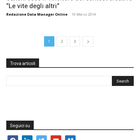
“Le vite degli altri”
Redazione Data Manager Online
-
10 Marzo 2014
1
2
3
Trova articoli
Seguici su
facebook
linkedin
twitter
youtube
vimeo