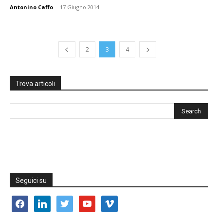
Antonino Caffo
-
17 Giugno 2014
2
3
4
Trova articoli
Seguici su
facebook
linkedin
twitter
youtube
vimeo