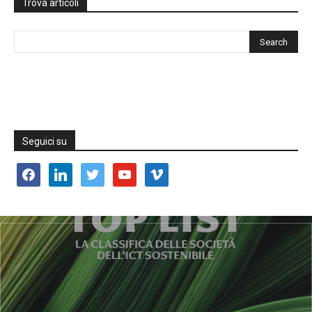
Trova articoli
Seguici su
facebook
linkedin
twitter
youtube
vimeo