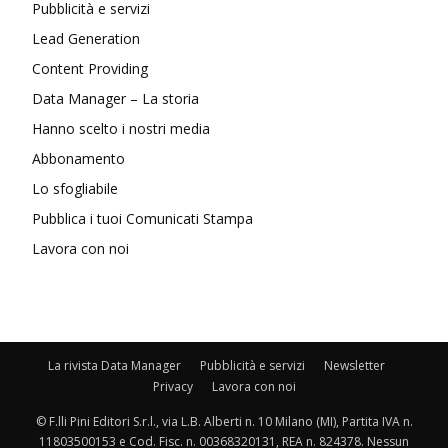
Pubblicità e servizi
Lead Generation
Content Providing
Data Manager – La storia
Hanno scelto i nostri media
Abbonamento
Lo sfogliabile
Pubblica i tuoi Comunicati Stampa
Lavora con noi
La rivista Data Manager
Pubblicità e servizi
Newsletter
Privacy
Lavora con noi
© F.lli Pini Editori S.r.l., via L.B. Alberti n. 10 Milano (MI), Partita IVA n.
11803500153 e Cod. Fisc. n. 00368320131, REA n. 824378. Nessun