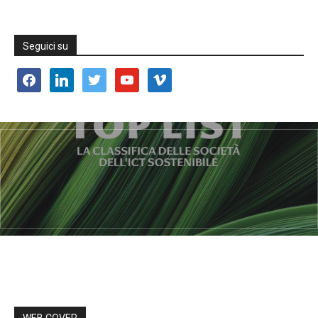
Seguici su
facebook
linkedin
twitter
youtube
vimeo
WEB COVER