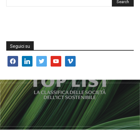
Seguici su
facebook
linkedin
twitter
youtube
vimeo