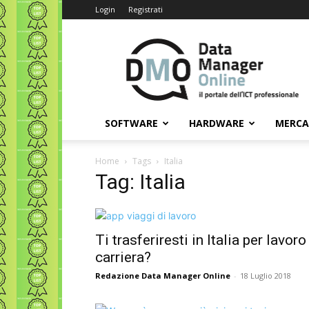
Login
Registrati
Data
Manager
Online
SOFTWARE
HARDWARE
MERC
Home
Tags
Italia
Tag: Italia
Ti trasferiresti in Italia per lavoro
carriera?
Redazione Data Manager Online
-
18 Luglio 2018