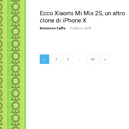
Ecco Xiaomi Mi Mix 2S, un altro
clone di iPhone X
Antonino Caffo
-
13 Marzo 2018
...
1
2
3
40