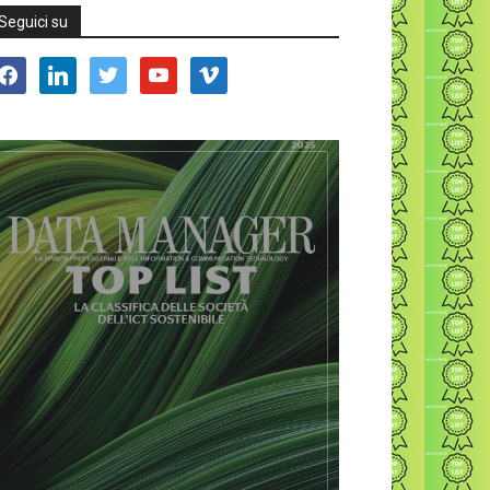
Seguici su
acebook
linkedin
twitter
youtube
vimeo