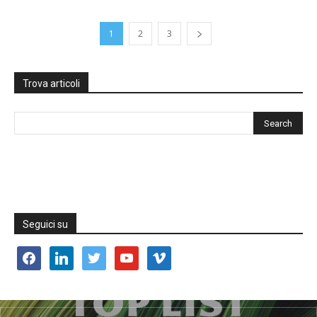
1
2
3
Trova articoli
Seguici su
facebook
linkedin
twitter
youtube
vimeo