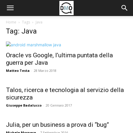
Home
Tags
Java
Tag: Java
Oracle vs Google, l’ultima puntata della
guerra per Java
Matteo Testa
-
28 Marzo 2018
Talos, ricerca e tecnologia al servizio della
sicurezza
Giuseppe Badalucco
-
20 Gennaio 2017
Julia, per un business a prova di “bug”
Michele Mornese
-
7 Settembre 2016