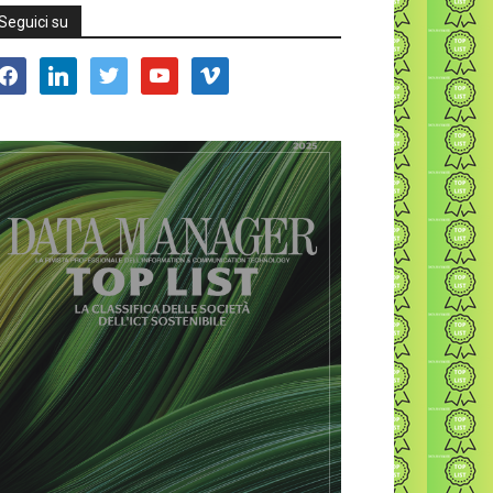
Seguici su
acebook
linkedin
twitter
youtube
vimeo