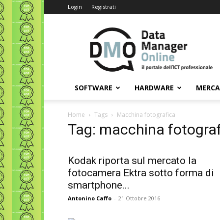
Login
Registrati
Data
Manager
Online
SOFTWARE
HARDWARE
MERC
Home
Tags
Macchina fotografica
Tag: macchina fotograf
Kodak riporta sul mercato la
fotocamera Ektra sotto forma di
smartphone...
Antonino Caffo
-
21 Ottobre 2016