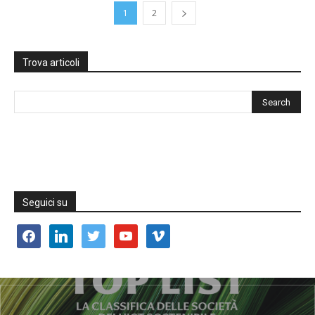
1
2
Trova articoli
Seguici su
facebook
linkedin
twitter
youtube
vimeo