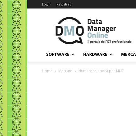
Login
Registrati
Data
Manager
Online
SOFTWARE
HARDWARE
MERC
Home
Mercato
Numerose novità per MHT