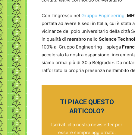
Con l’ingresso nel
Gruppo Engineering
,
MH
portata ad avere 8 sedi in Italia, cui è stat
vicinanze del polo universitario della città
in qualità di
membro
nello
Science Technol
100% al Gruppo Engineering – spiega
Franc
accelerato la nostra espansione, incrementand
siamo ormai più di 30 a Belgrado». Da nota
rafforzato la propria presenza nell’ambito d
TI PIACE QUESTO
ARTICOLO?
Iscriviti alla nostra newsletter per
essere sempre aggiornato.