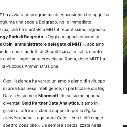
T
ha avviato un programma di espansione che oggi l’ha
a aggiunta una sede a Belgrado, nelle immediate
 Serba, che ha meritato a MHT il recentissimo ingresso
ogy Park di Belgrado
. «Oggi che apparteniamo al
o Coin
,
amministratore delegato di MHT
-, abbiamo
o i nostri addetti di 20 unità circa in Italia, mentre
re anche l’importante crescita su Roma, dove MHT ha
ella Pubblica Amministrazione.
Oggi l’azienda ha varato un ampio piano di sviluppo
in area Business Intelligence, in particolare sui Big
Data. «Assieme a
Microsoft
, di cui siamo appena
diventati
Gold Partner Data Analytics
, siamo in
grado di offrire ai clienti supporto per la
digital
transformation
– aggiunge Coin -, con il più ampio
spettro possibile». Da sempre specializzata negli