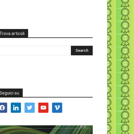
Trova articoli
Seguici su
acebook
linkedin
twitter
youtube
vimeo