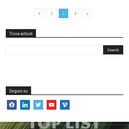
2
3
4
Trova articoli
Seguici su
facebook
linkedin
twitter
youtube
vimeo