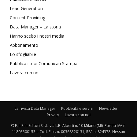
Lead Generation
Content Providing
Data Manager – La storia
Hanno scelto i nostri media
Abbonamento
Lo sfogliabile
Pubblica i tuoi Comunicati Stampa
Lavora con noi
La rivista Data Manager
Pubblicità e servizi
Newsletter
Privacy
Lavora con noi
© F.lli Pini Editori S.r.l., via L.B. Alberti n. 10 Milano (MI), Partita IVA n.
11803500153 e Cod. Fisc. n. 00368320131, REA n. 824378. Nessun