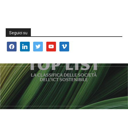
Seguici su
facebook
linkedin
twitter
youtube
vimeo