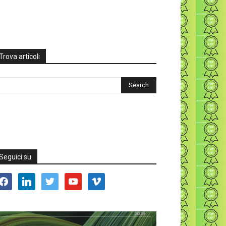
Trova articoli
Seguici su
acebook
linkedin
twitter
youtube
vimeo