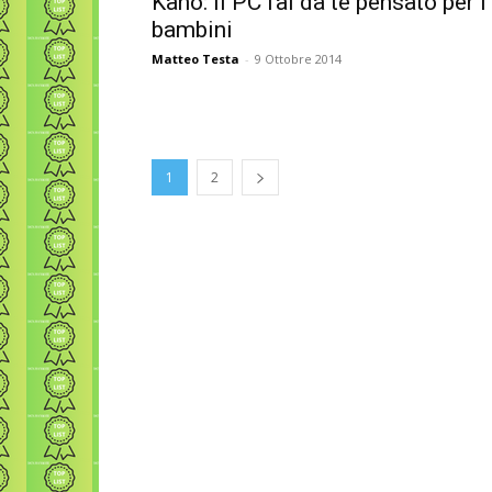
Kano: il PC fai da te pensato per i
bambini
Matteo Testa
-
9 Ottobre 2014
1
2