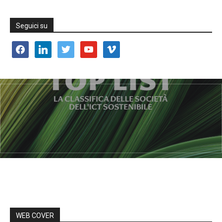
Seguici su
facebook
linkedin
twitter
youtube
vimeo
WEB COVER