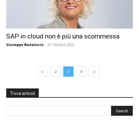
SAP in cloud non è più una scommessa
Giuseppe Badalucco
-
21 Ottobre 2022
2
3
4
Trova articoli