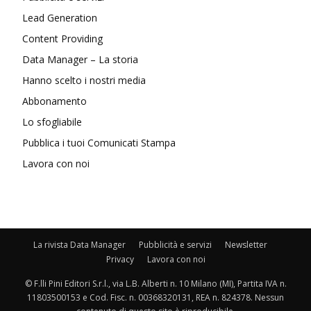
Lead Generation
Content Providing
Data Manager – La storia
Hanno scelto i nostri media
Abbonamento
Lo sfogliabile
Pubblica i tuoi Comunicati Stampa
Lavora con noi
La rivista Data Manager
Pubblicità e servizi
Newsletter
Privacy
Lavora con noi
© F.lli Pini Editori S.r.l., via L.B. Alberti n. 10 Milano (MI), Partita IVA n.
11803500153 e Cod. Fisc. n. 00368320131, REA n. 824378. Nessun